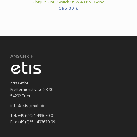
Ubiquiti UniFi Switch USW-48-PoE Gen2
595,00
€
ANSCHRIFT
etis GmbH
Metternichstraße 28-30
54292 Trier
info@etis-gmbh.de
Tel. +49 (0)651 493670-0
Fax +49 (0)651 493670-99