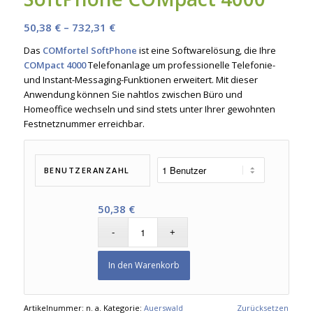
Preisspanne:
50,38
€
–
732,31
€
50,38 €
Das
COMfortel SoftPhone
ist eine Softwarelösung, die Ihre
bis
COMpact 4000
Telefonanlage um professionelle Telefonie-
732,31 €
und Instant-Messaging-Funktionen erweitert. Mit dieser
Anwendung können Sie nahtlos zwischen Büro und
Homeoffice wechseln und sind stets unter Ihrer gewohnten
Festnetznummer erreichbar.
BENUTZERANZAHL
50,38
€
In den Warenkorb
Artikelnummer:
n. a.
Kategorie:
Auerswald
Zurücksetzen