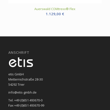
Auerswald COMtrexx® Flex
1.129,00
€
ANSCHRIFT
etis GmbH
Metternichstraße 28-30
54292 Trier
info@etis-gmbh.de
Tel. +49 (0)651 493670-0
Fax +49 (0)651 493670-99