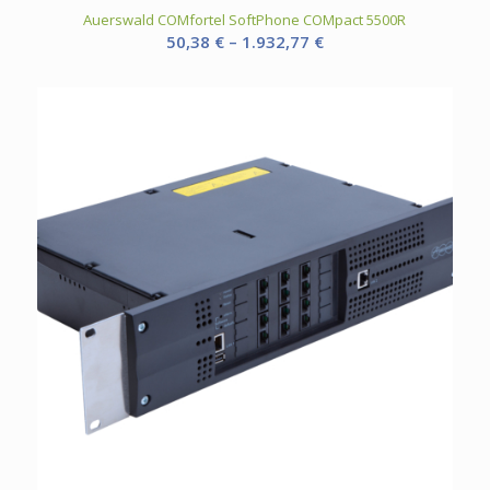
Auerswald COMfortel SoftPhone COMpact 5500R
Preisspanne:
50,38
€
–
1.932,77
€
50,38 €
bis
1.932,77 €